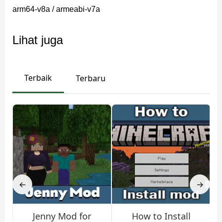
arm64-v8a / armeabi-v7a
Unduh Minecraft 1.21.130
Lihat juga
APK
Terbaik
Terbaru
Kamu bisa mengunduh Minecraft 1.21.130 APK untuk
Android dan memasangnya secara manual tanpa harus
menunggu pembaruan dari Play Store.
Metode ini berguna bagi pengguna yang ingin langsung
mengakses fitur terbaru atau membutuhkan versi
tertentu untuk kompatibilitas.
←
→
Catatan Keamanan
Jenny Mod for
How to Install