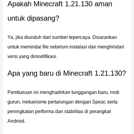
Apakah Minecraft 1.21.130 aman
Nautilus adalah tunggangan akuatik baru yang bisa
untuk dipasang?
dijinakkan pemain dan digunakan untuk perjalanan
cepat di bawah air. Setelah digunakan, tunggangan ini
Ya, jika diunduh dari sumber tepercaya. Disarankan
memungkinkan pergerakan yang lebih mulus di
untuk memindai file sebelum instalasi dan menghindari
berbagai biome lautan.
versi yang dimodifikasi.
Tunggangan ini juga memiliki kemampuan Dash, yang
Apa yang baru di Minecraft 1.21.130?
membuat eksplorasi bawah air terasa lebih cepat dan
lebih dinamis dibandingkan versi sebelumnya.
Pembaruan ini menghadirkan tunggangan baru, mob
gurun, mekanisme pertarungan dengan Spear, serta
Fitur ini secara signifikan meningkatkan gameplay
peningkatan performa dan stabilitas di perangkat
bagi pemain yang menjelajahi lautan, pulau
survival, dan struktur bawah air.
Android.