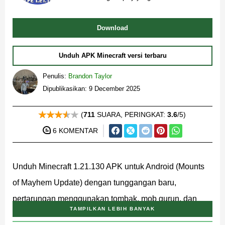
Download
Unduh APK Minecraft versi terbaru
Penulis:
Brandon Taylor
Dipublikasikan: 9 December 2025
(
711
SUARA, PERINGKAT:
3.6
/5)
6 KOMENTAR
Unduh Minecraft 1.21.130 APK untuk Android (Mounts
of Mayhem Update) dengan tunggangan baru,
pertarungan menggunakan tombak, mob gurun, dan
TAMPILKAN LEBIH BANYAK
performa yang lebih baik di perangkat mobile.