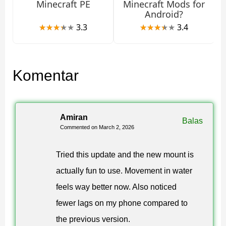
Minecraft PE
Minecraft Mods for
Android?
Selalu unduh file instalasi dari sumber tepercaya. Build
3.3
3.4
yang dimodifikasi dapat menyertakan perubahan yang
tidak diinginkan atau iklan.
Komentar
Versi ini menghadirkan pengalaman Minecraft Bedrock
asli tanpa modifikasi.
Amiran
Versi Berikutnya
Balas
Commented on March 2, 2026
Tried this update and the new mount is
Mencari pembaruan yang lebih baru? Kamu juga bisa
actually fun to use. Movement in water
mengunduh Minecraft 1.21.131 APK
dengan perbaikan
feels way better now. Also noticed
tambahan, performa yang lebih baik, dan stabilitas
fewer lags on my phone compared to
gameplay yang ditingkatkan.
the previous version.