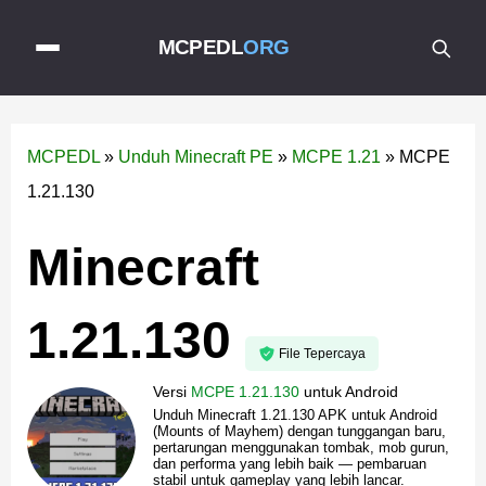
MCPEDL
ORG
MCPEDL
»
Unduh Minecraft PE
»
MCPE 1.21
»
MCPE
1.21.130
Minecraft
1.21.130
File Tepercaya
Versi
MCPE 1.21.130
untuk
Android
Unduh Minecraft 1.21.130 APK untuk Android
(Mounts of Mayhem) dengan tunggangan baru,
pertarungan menggunakan tombak, mob gurun,
dan performa yang lebih baik — pembaruan
stabil untuk gameplay yang lebih lancar.