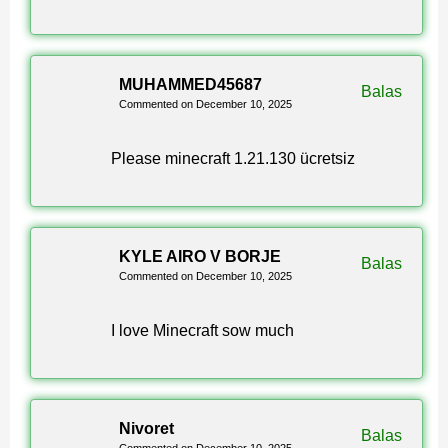
Changelog Resmi
MUHAMMED45687
Baca changelog resmi Minecraft Bedrock 1.21.130:
Balas
Commented on December 10, 2025
https://feedback.minecraft.net/hc/en-
us/articles/41446685014669-Minecraft-Bedrock-Edition-
Please minecraft 1.21.130 ücretsiz
1-21-130-Mounts-of-Mayhem
KYLE AIRO V BORJE
Balas
Commented on December 10, 2025
I love Minecraft sow much
Nivoret
Balas
Commented on December 10, 2025