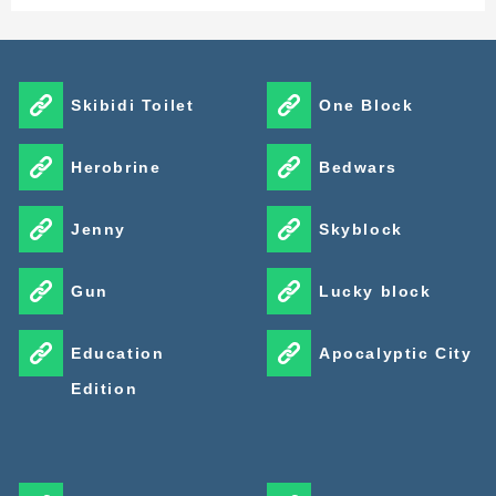
Skibidi Toilet
One Block
Herobrine
Bedwars
Jenny
Skyblock
Gun
Lucky block
Education
Apocalyptic City
Edition