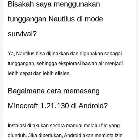
Bisakah saya menggunakan
Zombie Nautilus
tunggangan Nautilus di mode
Varian langka ini muncul di area laut yang lebih dalam
survival?
dan di dekat mob Drowned. Mob ini bisa dijinakkan,
tetapi tidak bisa dikembangbiakkan, sehingga menjadi
Ya, Nautilus bisa dijinakkan dan digunakan sebagai
makhluk koleksi bagi pemain yang fokus pada
tunggangan, sehingga eksplorasi bawah air menjadi
eksplorasi.
lebih cepat dan lebih efisien.
Makhluk Gurun Baru
Bagaimana cara memasang
Minecraft 1.21.130 di Android?
Biome gurun mendapatkan mob bermusuhan baru yang
menambah tingkat kesulitan dan variasi.
Instalasi dilakukan secara manual melalui file yang
Parched Skeleton tidak terbakar di siang hari dan
diunduh. Jika diperlukan, Android akan meminta izin