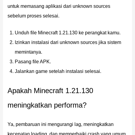
menggunakan panah weakness, sehingga pertarungan
untuk memasang aplikasi dari unknown sources
menjadi lebih berbahaya bahkan pada siang hari.
sebelum proses selesai.
Camel Husk adalah unta undead yang bisa muncul
Unduh file Minecraft 1.21.130 ke perangkat kamu.
dengan beberapa penunggang, menciptakan situasi
Izinkan instalasi dari unknown sources jika sistem
penyergapan yang tak terduga.
memintanya.
Pasang file APK.
Pertarungan Spear dan
Jalankan game setelah instalasi selesai.
Sistem Senjata Baru
Apakah Minecraft 1.21.130
Spear menghadirkan gaya bertarung baru di Minecraft
meningkatkan performa?
1.21.130. Senjata ini dapat dibuat dari berbagai
material, termasuk kayu, batu, tembaga, besi, berlian,
Ya, pembaruan ini mengurangi lag, meningkatkan
dan netherite.
kecepatan loading, dan memperbaiki crash yang umum