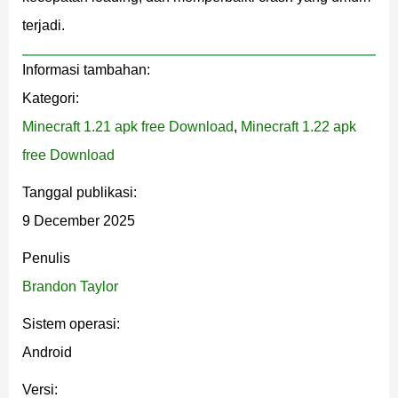
terjadi.
Ada dua jenis serangan utama: Jab untuk serangan
cepat dan Charge untuk pukulan yang lebih kuat
Informasi tambahan:
berdasarkan kecepatan gerakan.
Kategori:
Minecraft 1.21 apk free Download
,
Minecraft 1.22 apk
Dengan enchantment Lunge, pemain bisa melesat ke
free Download
depan saat menyerang, menambahkan gerakan yang
lebih dinamis ke dalam pertarungan jarak dekat.
Tanggal publikasi:
9 December 2025
Perbaikan dan Optimasi
Penulis
Brandon Taylor
Mengurangi jeda UI dan bug visual
Sistem operasi:
Meningkatkan pencahayaan dan render air
Android
Kecepatan loading dunia lebih cepat
Suara critical hit dipulihkan
Versi: