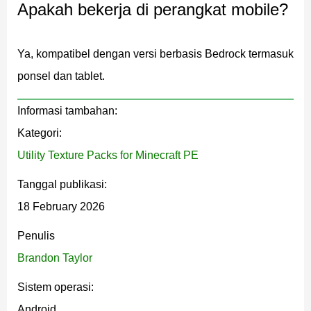
Apakah bekerja di perangkat mobile?
X Ray Pro
Ya, kompatibel dengan versi berbasis Bedrock termasuk
ponsel dan tablet.
X Ray Pro meningkatkan logika transparansi dan
pemisahan blok. Lapisan terrain terlihat lebih bersih dan
Informasi tambahan:
garis luar ore lebih tajam. Texture Pack ini
Kategori:
mengutamakan rendering yang stabil dan kecerahan
Utility Texture Packs for Minecraft PE
yang seimbang, membantu pemain membaca struktur
Tanggal publikasi:
bawah tanah dengan nyaman. Bekerja dengan baik di
18 February 2026
jaringan gua kompleks di mana beberapa lapisan saling
tumpang tindih. Alih-alih bersinar terlalu agresif, pack ini
Penulis
mempertahankan skema warna netral yang mengurangi
Brandon Taylor
ketegangan mata selama sesi panjang.
Sistem operasi:
Android