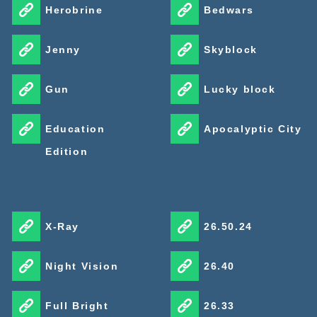
Herobrine
Bedwars
Jenny
Skyblock
Gun
Lucky block
Education
Apocalyptic City
Edition
X-Ray
26.50.24
Night Vision
26.40
Full Bright
26.33