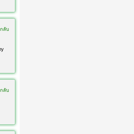
กลับ
my
กลับ