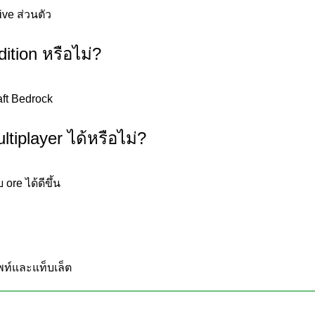
ive ส่วนตัว
ition หรือไม่?
อก ชั้นพื้นที่ดูสะอาดขึ้นและเส้นขอบของ ore คมชัดขึ้น Textu
างที่สมดุล ช่วยให้ผู้เล่นอ่านโครงสร้างใต้ดินได้อย่างสบาย ทำงาน
ที่จะเรืองแสงอย่างรุนแรงเกินไป มันรักษาโทนสีที่เป็นกลางซึ่งช่ว
aft Bedrock
iplayer ได้หรือไม่?
ore ได้ดีขึ้น
 แทนที่จะทำให้บล็อกทั้งหมดโปร่งใสเท่ากัน มันปรับ opacity อย
งเห็นได้ในขณะที่องค์ประกอบโครงสร้างอย่างถ้ำและอุโมงค์ยังคงอ่
ควบคุมและความชัดเจนโดยไม่มีความเปรียบต่างสุดขีด มันให้การเปลี
พท์และแท็บเล็ต
จได้ในขณะที่ยังเปิดเผยวัสดุที่ซ่อนอยู่