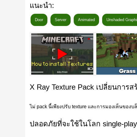
แนะนำ:
Minecraft PE
ที่ออกแบบมาเพื่อประสิทธิภาพและค
Door
Server
Animated
Unshaded Graph
แนวคิดหลักนั้นเรียบง่าย: ลดสัญญาณรบกวนทางส
ดีที่สุด X-Ray
ดีที่สุด X-Ray มุ่งเน้นการไฮไลต์ ore ที่แข็งแกร่งส
เด่นชัดเจนจากชั้นหินที่โปร่งใส เวอร์ชันนี้ถูก 
X Ray Texture Pack เปลี่ยนการสร
ความเปรียบต่างระหว่างพื้นที่ทั่วไปกับทรัพยากรนั้
ที่ต้องการการขุดแบบมีระบบแทนการขุดกิ่งแบบสุ่ม
ไม่ pack นี้เพียงปรับ texture และการมองเห็นของบล็อก
Ore ถูกเน้นทางสายตาโดยไม่เพิ่ม mechanic ใหม
ปลอดภัยที่จะใช้ในโลก single-play