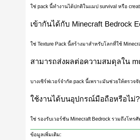
X Ray Pro
ใช่ pack นี้ทำงานได้ปกติในแมป survival หรือ creat
เข้ากันได้กับ Minecraft Bedrock Ed
X Ray Pro ปรับปรุงตรรกะความโปร่งใสและการแยกบล็
นี้ให้ความสำคัญกับการ render ที่เสถียรและความสว่
เครือข่ายถ้ำที่ซับซ้อนที่มีหลายชั้นทับซ้อนกัน แทน
ใช่ Texture Pack นี้สร้างมาสำหรับโลกที่ใช้ Minecr
เมื่อยล้าของตาในช่วงเซสชันยาว
สามารถส่งผลต่อความสมดุลใน mult
Advanced X-Ray
บางเซิร์ฟเวอร์จำกัด pack นี้เพราะมันช่วยให้ตรวจจับ 
Advanced X-Ray นำเสนอระบบการกรองที่ละเอียดกว่า
ใช้งานได้บนอุปกรณ์มือถือหรือไม่?
เลือกเฟ้นเพื่อรักษาการรับรู้ความลึก Ore ยังคงมอ
เวอร์ชันนี้มีประโยชน์สำหรับผู้เล่นที่ต้องการการ
ใช่ รองรับเวอร์ชัน Minecraft Bedrock รวมถึงโทรศั
ที่นุ่มนวลกว่าระหว่างชั้นและทำให้สภาพแวดล้อมเข้าใ
ข้อมูลเพิ่มเติม: