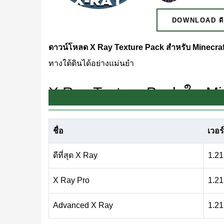
DOWNLOAD ดีท
ดาวน์โหลด X Ray Texture Pack สำหรับ Minecra
ทางใต้ดินได้อย่างแม่นยำ
X Ray Texture Pack ใน Mi
X Ray Texture Pack เปลี่ยนวิธีการสำรวจใต้ดิน แ
ชื่อ
เวอร
ทรัพยากรที่มีค่าได้ ใน Minecraft PE วิธีนี้ช่วย
ดีที่สุด X Ray
1.21
นี้ทำให้บล็อกทั่วไปส่วนใหญ่กึ่งโปร่งใส ในขณะที่ or
ประสิทธิภาพและหลีกเลี่ยงการขุดที่ไม่จำเป็น เมื่
X Ray Pro
1.21
เซิร์ฟเวอร์ multiplayer บางแห่งจำกัด pack ประเ
Advanced X Ray
1.21
ตัว แมปทดสอบ หรือโปรเจกต์สร้างสรรค์ X Ray 
ใต้ดินได้อย่างมีนัยสำคัญ หากคุณสนใจการปรับแต่ง