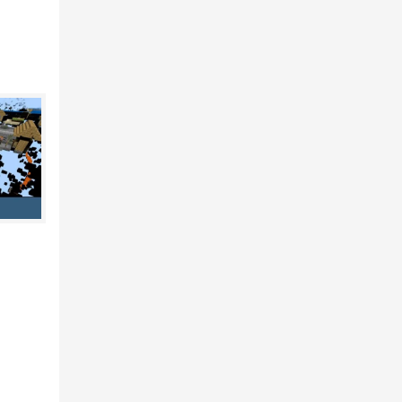
ละโดด
เร็ว
rvival