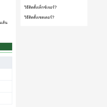
วิธีติดตั้งเท็กซ์เจอร์?
วิธีติดตั้งเชดเดอร์?
นเส้น
ไฮไลต์
อ Pack
งค์ที่มี
ง
ลกส่วน
าง
ับ