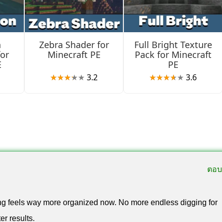
n
Zebra Shader for
Full Bright Texture
for
Minecraft PE
Pack for Minecraft
E
PE
3.2
3.6
ตอบ
ing feels way more organized now. No more endless digging for
er results.