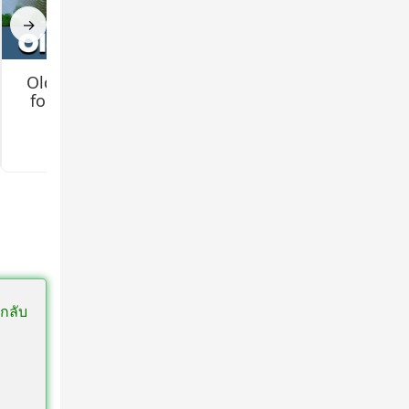
→
Old Texture Pack
How to Install
for Minecraft PE
Minecraft Shaders
for Android?
3.3
3.4
กลับ