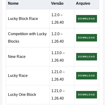
Nome
Versão
Arquivo
velocidade ou um mob aparecendo bem do seu lado. O
resultado é sempre aleatório, e é isso que faz esses
1.2.0 –
Lucky Block Race
DOWNLOAD
mapas valerem a pena jogar várias vezes.
1.26.40
Cada variante tem suas próprias regras e limite de
Competition with Lucky
1.2.0 –
DOWNLOAD
jogadores. Algumas suportam até quatro jogadores,
Blocks
1.26.40
outras foram feitas para três. Todas são gratuitas para
1.13.0 –
baixar e funcionam no celular.
New Race
DOWNLOAD
1.26.40
Variantes de Corrida e Como
1.21.0 –
Lucky Race
DOWNLOAD
1.26.40
Funcionam
1.21.0 –
Lucky One Block
DOWNLOAD
1.26.40
Lucky Block Race