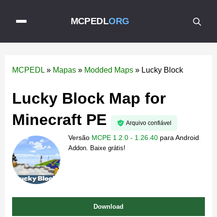
MCPEDL
ORG
MCPEDL
»
Mapas
»
Modded Maps
»
Lucky Block
Lucky Block Map for
Minecraft PE
Arquivo confiável
Versão
MCPE 1.2.0 - 1.26.40
para
Android
Addon. Baixe grátis!
Download