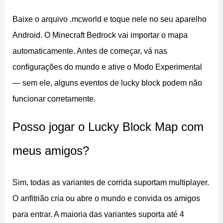
na batalha PvP final — bom loot no início significa
Baixe o arquivo .mcworld e toque nele no seu aparelho
vantagem real na chegada.
Android. O Minecraft Bedrock vai importar o mapa
automaticamente. Antes de começar, vá nas
Competition with Lucky Blocks
configurações do mundo e ative o Modo Experimental
— sem ele, alguns eventos de lucky block podem não
Essa variante para três jogadores foi criada por
funcionar corretamente.
BenTDD. Os jogadores pegam blocos de spawn no
inventário criativo antes de ativar o modo sobrevivência
Posso jogar o Lucky Block Map com
e iniciar a corrida.
meus amigos?
O formato é parecido com a corrida clássica, mas com
um grupo menor e etapas de configuração diferentes.
Sim, todas as variantes de corrida suportam multiplayer.
Funciona bem para uma sessão rápida com amigos no
O anfitrião cria ou abre o mundo e convida os amigos
Bedrock.
para entrar. A maioria das variantes suporta até 4