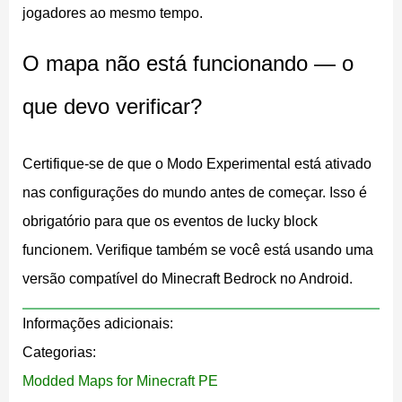
jogadores ao mesmo tempo.
Lucky Race
O mapa não está funcionando — o
Escolha uma das quatro pistas coloridas no início. O
que devo verificar?
percurso combina seções de parkour com uma
zona
PvP
onde os jogadores batalham com os itens
Certifique-se de que o Modo Experimental está ativado
coletados dos lucky blocks. Até quatro jogadores podem
nas configurações do mundo antes de começar. Isso é
entrar ao mesmo tempo.
obrigatório para que os eventos de lucky block
One Block
funcionem. Verifique também se você está usando uma
versão compatível do Minecraft Bedrock no Android.
Essa variante coloca os jogadores em cima de um
Informações adicionais:
único lucky block flutuando sobre o vazio. Quebre,
Categorias:
colete o que cair e use esses recursos para sobreviver e
Modded Maps for Minecraft PE
expandir. O desafio é construir um mundo inteiro