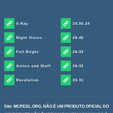
X-Ray
26.50.24
Night Vision
26.40
Full Bright
26.33
Action and Stuff
26.32
Revolution
26.31
Site: MCPEDL.ORG. NÃO É UM PRODUTO OFICIAL DO