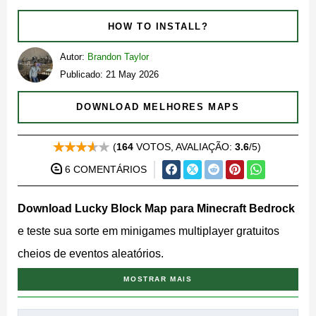
HOW TO INSTALL?
Autor:
Brandon Taylor
Publicado: 21 May 2026
DOWNLOAD MELHORES MAPS
(
164
VOTOS, AVALIAÇÃO:
3.6
/5)
6 COMENTÁRIOS
Download Lucky Block Map para Minecraft Bedrock
e teste sua sorte em minigames multiplayer gratuitos
cheios de eventos aleatórios.
MOSTRAR MAIS
Cada lucky block esconde uma surpresa. Quebre um e
você pode receber equipamento raro, um boost de