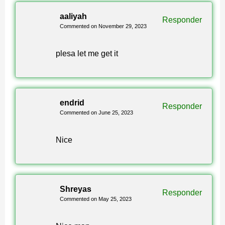
aaliyah
Responder
Mais mapas gratuitos disponíveis na
página de
Commented on November 29, 2023
mapas do Minecraft Bedrock
— parkour,
sobrevivência, aventura e PvP.
plesa let me get it
Para o passo a passo completo de instalação, acesse o
guia de como instalar mapas no Android
.
endrid
Responder
Commented on June 25, 2023
Nice
Shreyas
Responder
Commented on May 25, 2023