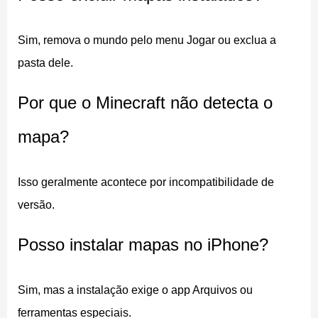
gameplay na hora, sem precisar construir tudo
manualmente. A maioria dos mapas modernos para
Sim, remova o mundo pelo menu Jogar ou exclua a
Minecraft PE é distribuída como
arquivos .mcworld
.
pasta dele.
Esse formato contém todos os dados do mundo,
Por que o Minecraft não detecta o
incluindo terreno, estruturas, configurações e regras de
jogo. Usuários de Android podem instalar esses
mapa?
arquivos em poucos segundos.
Isso geralmente acontece por incompatibilidade de
Sumário
versão.
Baixar o arquivo do mapa
Posso instalar mapas no iPhone?
Abrir o arquivo no Minecraft
Selecionar o mundo instalado
Sim, mas a instalação exige o app Arquivos ou
Instalar mapas ZIP manualmente
ferramentas especiais.