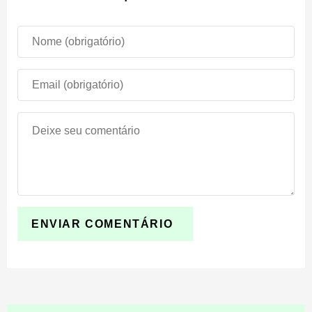
Passo 2: Abrir o arquivo no Minecraft
Encontre o arquivo mcworld baixado na pasta
Downloads. Toque no arquivo e o Minecraft Bedrock
Edition será aberto automaticamente. O jogo mostrará a
mensagem “Import Started”.