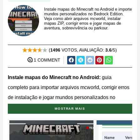
Instale mapas do Minecraft no Android e importe
mundos personalizados no Bedrock Edition.
Veja como abrir arquivos mcworld, instalar
mapas ZIP, corrigir erros e jogar mapas de
aventura, sobrevivência ou parkour.
(
1496
VOTOS, AVALIAÇÃO:
3.6
/5)
1 COMMENT
Instale mapas do Minecraft no Android:
guia
completo para importar arquivos mcworld, corrigir erros
de instalação e jogar mundos personalizados no
Minecraft Bedrock Edition.
Instale mapas do Minecraft
MOSTRAR MAIS
no Android e importe mundos personalizados
rapidamente no Bedrock Edition. Este guia explica
como abrir arquivos mcworld, instalar mapas ZIP