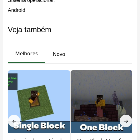
Sistema operacional:
Android
Usar arquivos mcworld é a forma mais fácil e segura de
importar mapas para o Minecraft Bedrock.
Veja também
Como instalar mapas
Melhores
Novo
MCWorld no Android
Siga este tutorial passo a passo para importar mundos
personalizados:
Baixar o arquivo do mapa
Abrir o arquivo no Minecraft
←
→
Selecionar o mundo instalado