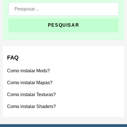
Pesquisar:
FAQ
Passo 3: Selecionar o mundo
Como instalar Mods?
Como instalar Mapas?
Depois que a importação terminar, abra o menu Jogar e
escolha o mundo recém-instalado.
Como instalar Texturas?
Como instalar Shaders?