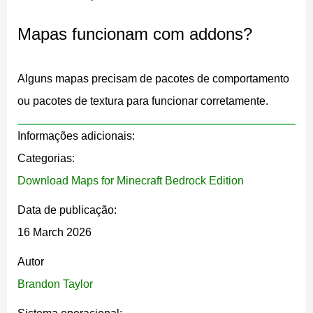
Corrigir erros comuns de instalação
Mapas funcionam com addons?
Formatos de arquivos de
Alguns mapas precisam de pacotes de comportamento
mapas do Minecraft
ou pacotes de textura para funcionar corretamente.
Informações adicionais:
Antes de instalar um mundo, é importante entender os
Categorias:
formatos disponíveis:
Download Maps for Minecraft Bedrock Edition
Data de publicação:
.mcworld
— instalação automática. Formato
16 March 2026
recomendado.
.zip
— exige extração manual.
Autor
pasta do mundo
— instalação avançada ou
Brandon Taylor
backups.