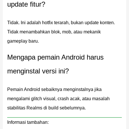
update fitur?
Perbaikan crash selama gameplay
Tidak. Ini adalah hotfix terarah, bukan update konten.
Beberapa crash yang bisa terjadi selama gameplay
Tidak menambahkan blok, mob, atau mekanik
normal telah dipatch. Mojang tidak merinci kasus
gameplay baru.
spesifik, tapi perbaikan mencakup berbagai masalah
Mengapa pemain Android harus
yang memengaruhi dunia single-player maupun sesi
multiplayer. Kalau kamu mengalami shutdown acak di
menginstal versi ini?
versi terbaru, Minecraft 26.22 adalah build yang harus
kamu ambil.
Pemain Android sebaiknya menginstalnya jika
mengalami glitch visual, crash acak, atau masalah
Peningkatan stabilitas Realms
stabilitas Realms di build sebelumnya.
Hotfix ini juga menyentuh
infrastruktur Realms
,
Informasi tambahan:
sehingga keandalan sisi server seharusnya meningkat