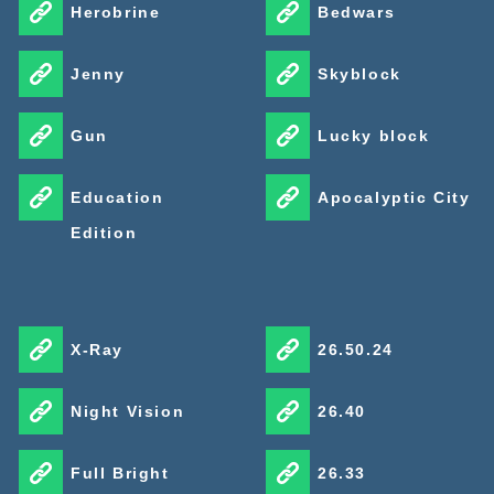
Herobrine
Bedwars
Jenny
Skyblock
Gun
Lucky block
Education
Apocalyptic City
Edition
X-Ray
26.50.24
Night Vision
26.40
Full Bright
26.33