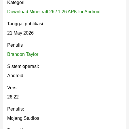
Kategori:
bersamaan dengan patch klien. Tidak ada dunia,
Download Minecraft 26 / 1.26 APK for Android
pengaturan, atau progres yang terpengaruh — ini
Tanggal publikasi:
adalah update stabilitas murni tanpa perubahan
21 May 2026
gameplay, blok baru, maupun penyesuaian balance.
Penulis
Parameter
Detail
Brandon Taylor
Sistem operasi:
Versi game
26.22 (Hotfix)
Android
Platform
Android APK
Versi:
Edisi
Minecraft Bedrock
26.22
Penulis:
Jenis update
Hotfix stabilitas
Mojang Studios
Perbaikan
Kotak hitam Vibrant Visuals, crashes,