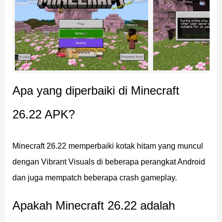
hilang
Kotak hitam yang muncul di layar saat Vibrant
Visuals diaktifkan di perangkat Android tertentu
(MCPE-238627) kini sudah diperbaiki di Minecraft
26.22.
Apa yang diperbaiki di Minecraft
Bug ini adalah salah satu yang paling banyak
26.22 APK?
dilaporkan sejak Vibrant Visuals hadir di mobile. Di
beberapa GPU Android, pipeline bayangan dan
Minecraft 26.22 memperbaiki kotak hitam yang muncul
pantulan menghasilkan
artefak hitam besar di layar
,
dengan Vibrant Visuals di beberapa perangkat Android
membuat fitur ini tidak bisa digunakan. Setelah hotfix
dan juga mempatch beberapa crash gameplay.
diterapkan, kamu bisa mengaktifkan kembali Vibrant
Visuals di pengaturan video dan cek apakah
Apakah Minecraft 26.22 adalah
perangkatmu sudah berjalan normal.