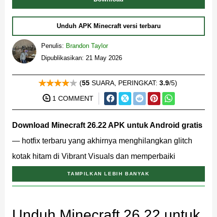
Unduh APK Minecraft versi terbaru
Penulis:
Brandon Taylor
Dipublikasikan: 21 May 2026
(
55
SUARA, PERINGKAT:
3.9
/5)
1 COMMENT
Download Minecraft 26.22 APK untuk Android gratis
— hotfix terbaru yang akhirnya menghilangkan glitch
kotak hitam di Vibrant Visuals dan memperbaiki
beberapa crash gameplay, tersedia melalui Google Play
TAMPILKAN LEBIH BANYAK
dan Realms.
Unduh Minecraft 26.22 untuk
Apa yang diperbaiki di