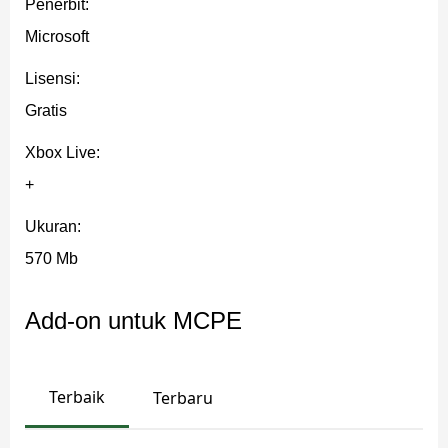
Penerbit:
utama
Realms
Microsoft
Lisensi:
Untuk semua rilis di cabang ini, kunjungi:
versi
Minecraft 26
.
Gratis
Xbox Live:
+
Ukuran:
570 Mb
Add-on untuk MCPE
Terbaik
Terbaru