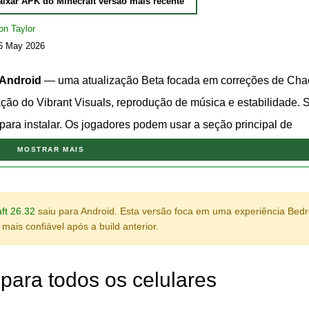
aixar APK do Minecraft versão mais recente
on Taylor
26 May 2026
 Android
— uma atualização Beta focada em correções de Cha
ão do Vibrant Visuals, reprodução de música e estabilidade. 
para instalar.
Os jogadores podem usar a seção principal de
build certa para o seu aparelho. Para usuários móveis comuns,
MOSTRAR MAIS
s: testes mais tranquilos de novas funcionalidades antes de che
ft 26.32
saiu para Android. Esta versão foca em uma experiência Bed
raft 26.30.32 / 1.26.30.32?
ais confiável após a build anterior.
 para todos os celulares
novas mecânicas. A maioria das mudanças está ligada ao conju
áfica, reprodução de música e sistemas técnicos usados por