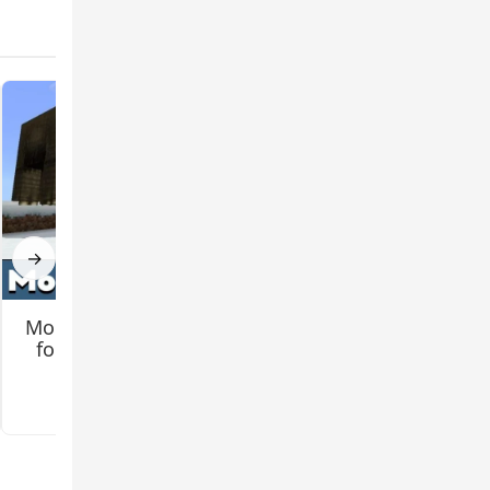
R que
lhos
→
Mo Creatures Mod
Jenny 2 (Remake)
ura a
for Minecraft PE
Mod for Minecraft
PE
3.2
3.3