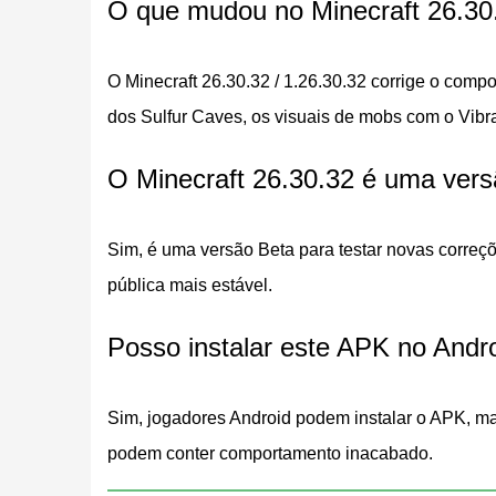
O que mudou no Minecraft 26.30.
Correções do Chaos Cub
O Minecraft 26.30.32 / 1.26.30.32 corrige o comp
dos Sulfur Caves, os visuais de mobs com o Vibra
A maior parte desta atualização está ligada aos
experimentais mais previsíveis durante o jogo no
O Minecraft 26.30.32 é uma ver
Os Sulfur Caves se mesclam me
Sim, é uma versão Beta para testar novas correç
Os Sulfur Caves agora se conectam mais corret
pública mais estável.
terreno antigo perto de terreno novo, a transiçã
Posso instalar este APK no Andr
O comportamento do Sulfur Cube
Sim, jogadores Android podem instalar o APK, m
Vários problemas do Sulfur Cube são resolvidos n
podem conter comportamento inacabado.