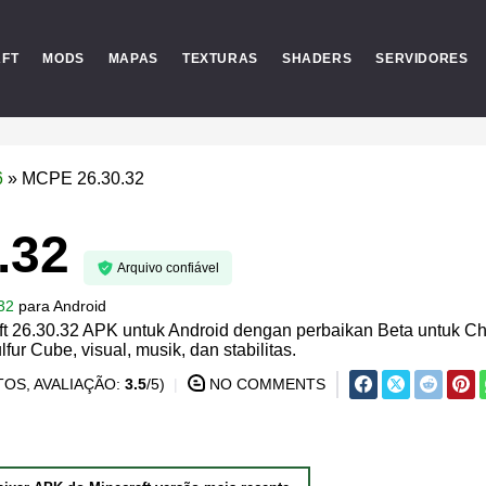
AFT
MODS
MAPAS
TEXTURAS
SHADERS
SERVIDORES
6
»
MCPE 26.30.32
.32
Arquivo confiável
32
para
Android
t 26.30.32 APK untuk Android dengan perbaikan Beta untuk C
fur Cube, visual, musik, dan stabilitas.
OS, AVALIAÇÃO:
3.5
/5)
NO COMMENTS