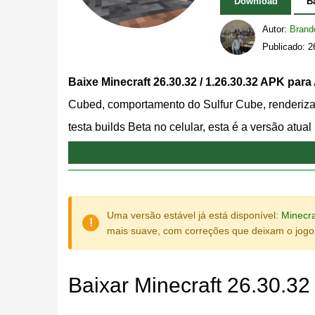
Download
B
Autor:
Brand
Publicado: 
Baixe Minecraft 26.30.32 / 1.26.30.32 APK para
Cubed, comportamento do Sulfur Cube, renderizaç
testa builds Beta no celular, esta é a versão atual 
downloads de APK do Minecraft
para encontrar a 
principal motivo para instalar este APK é simple
uma versão pública estável.
Uma versão estável já está disponível:
Minecra
O que há de novo no Minec
mais suave, com correções que deixam o jogo m
Baixar Minecraft 26.30.32
Esta Beta se concentra em correções em vez de 
funcionalidades do Chaos Cubed, estabilidade gr