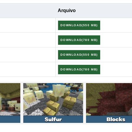
Arquivo
DOWNLOAD(550 MB)
m corretamente com os chunks pré-gerados vizinhos.
DOWNLOAD(780 MB)
tar do balde, ativação de TNT por Redstone e knockback e
DOWNLOAD(550 MB)
uétipos melhorados.
DOWNLOAD(780 MB)
a pode propelir Barcos e blocos em queda.
rigidos ao usar Vibrant Visuals com packs de recursos PBR.
ega Taiga e Redwood Taiga Mutated.
r demora muito para entrar no multiplayer local.