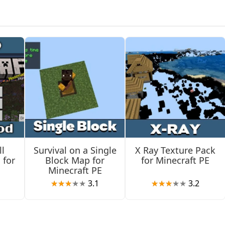
lida.
uals corrigidas
quando o Vibrant Visuals era usado com packs de recursos PB
a jogadores que testam packs de gráficos aprimorados em apare
l
Survival on a Single
X Ray Texture Pack
 Redwood Taiga Mutated. Uma correção pequena, mas que resta
 for
Block Map for
for Minecraft PE
Minecraft PE
3.1
3.2