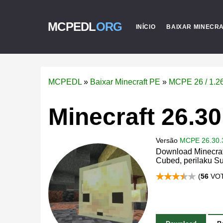
MCPEDL
ORG
INÍCIO
BAIXAR MINECR
MCPEDL
»
Baixar Minecraft PE
»
MCPE 26 / 1.2
Minecraft 26.30
Versão
MCPE 26.30.
Download Minecraf
Cubed, perilaku Sul
(
56
VOT