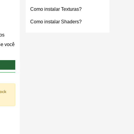
Como instalar Texturas?
Como instalar Shaders?
os
Se você
 o
garem a
rock
nto de