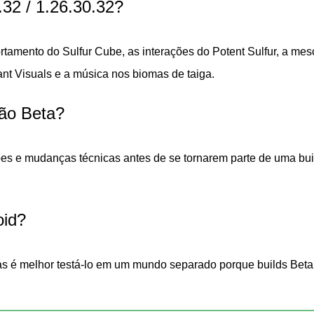
32 / 1.26.30.32?
ed
ortamento do Sulfur Cube, as interações do Potent Sulfur, a me
nt Visuals e a música nos biomas de taiga.
 testes do Chaos Cubed. Essas correções tornam as interações
rmal no Android.
são Beta?
lhor
ões e mudanças técnicas antes de se tornarem parte de uma bui
amente com os chunks pré-gerados próximos. Quando um mundo
o de bioma parece menos quebrada e mais natural.
oid?
 é mais confiável
as é melhor testá-lo em um mundo separado porque builds Beta
esta build: