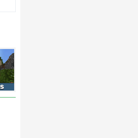
loques.
o
róxima