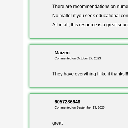
formato clásico de defensa de cama y luego pasan
There are recommendations on nume
inicial.
No matter if you seek educational con
All in all, this resource is a great s
Este es el mapa más variado del pack — ideal pa
Multijugador e Instalación
Maizen
Commented on October 27, 2023
Todos los mapas de este pack están diseñados pa
They have everything I like it thanks!!!
competitivas e impredecibles serán las partidas.
Descarga el archivo .mcworld y ábrelo en Android
Modo Experimental.
6057286648
Commented on September 13, 2023
Las instrucciones de instalación paso a paso e
great