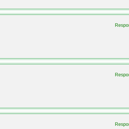
Detalles
MCPE 1.14 – 1.26
Respo
Android
.mcworld
PvP / Minijuego
Respo
Hasta 30
Hasta 4 equipos
4 variaciones de Bedwars
Compatible
Respo