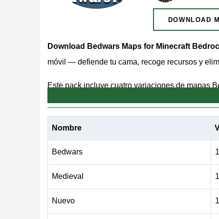
DOWNLOAD 
Download Bedwars Maps for Minecraft Bedro
móvil — defiende tu cama, recoge recursos y elimi
Este pack incluye cuatro variaciones de mapas B
mismo objetivo principal: proteger tu cama a toda 
principiantes pero lo suficientemente competitiv
Nombre
V
Todos los mapas son gratuitos y funcionan en Andr
Bedwars
1
Cómo Funciona Bedwars
Medieval
1
Nuevo
1
Los jugadores aparecen en islas individuales y 