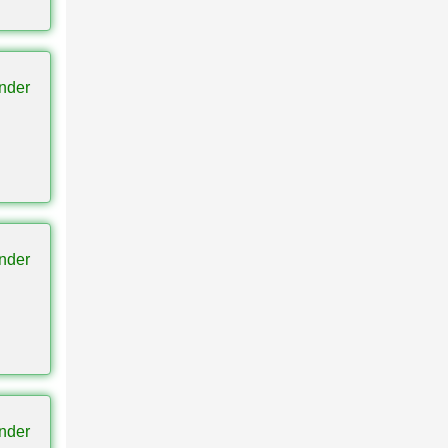
nder
nder
nder