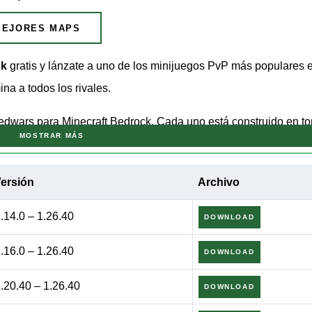
MEJORES MAPS
ck
gratis y lánzate a uno de los minijuegos PvP más populares 
na a todos los rivales.
edwars para Minecraft Bedrock. Cada uno está construido en to
MOSTRAR MÁS
costa y destruir la de los demás. Las reglas son simples para lo
as para enganchar a los jugadores experimentados.
ersión
Archivo
oid. El multijugador es necesario para vivir la experiencia com
.14.0 – 1.26.40
DOWNLOAD
.16.0 – 1.26.40
DOWNLOAD
.20.40 – 1.26.40
DOWNLOAD
recogen recursos de
generadores minerales
. Estos producen lin