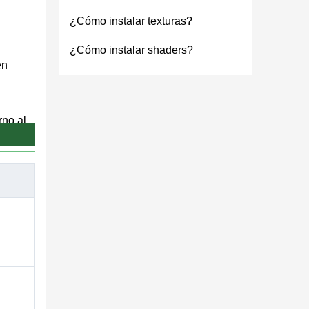
¿Cómo instalar texturas?
¿Cómo instalar shaders?
en
rno al
s
pleta.
gotes