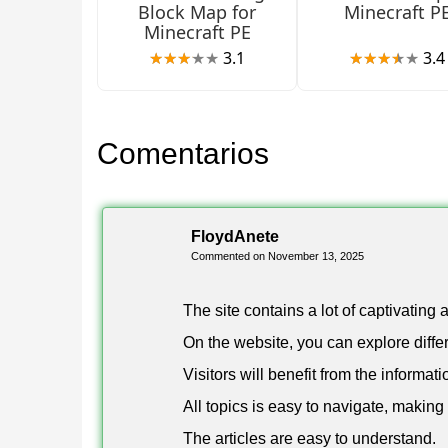
Una versión temática ambientada en un entorno m
Block Map for
Minecraft P
Minecraft PE
mismas reglas básicas. Se necesitan al menos cu
3.1
3.4
Esta versión escala significativamente — hasta 3
grandes que buscan una intensa batalla por equi
Comentarios
New Bedwars
Un mapa temático con cuatro ubicaciones distint
FloydAnete
Commented on November 13, 2025
pequeñas — el desarrollador recomienda empezar
The site contains a lot of captivating 
Cada ubicación ofrece un diseño diferente, manten
On the website, you can explore differ
Bedwars or Survival
Visitors will benefit from the informati
All topics is easy to navigate, making 
Un modo híbrido que combina el Bedwars estánda
The articles are easy to understand.