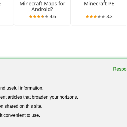
edieval. Cuatro equipos compiten en el mismo escenario con 
E
Minecraft Maps for
Minecraft PE
Android?
atro jugadores para empezar.
3.6
3.2
0 jugadores pueden unirse a una sola partida. Ideal para grupo
pos.
as y dos modos de juego disponibles. Diseñado para sesiones 
Respo
 con dos participantes.
and useful information.
iendo las partidas variadas a lo largo de múltiples sesiones.
ent articles that broaden your horizons.
on shared on this site.
it convenient to use.
r con mecánicas de supervivencia. Los jugadores comienzan 