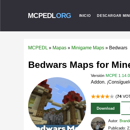
MCPEDL
ORG
INICIO
DESCARGAR MIN
MCPEDL
»
Mapas
»
Minigame Maps
»
Bedwars
Bedwars Maps for Mine
Versión
MCPE 1.14.0 
Addon. ¡Consíguelo
(
74
VOT
Download
Autor:
Brand
Publicado: 