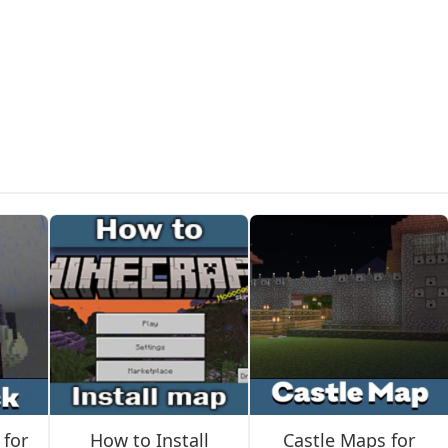
nde central. Hasta cuatro equipos de cuatro o cinco jugadores
rales en cada isla producen recursos automáticamente.
reparación automática de equipo y generadores minerales por ni
gadores entretenidos mientras esperan que empiece la partida.
selección de armas, armaduras y bloques de utilidad. Prioriza la
entaja en combate.
 for
How to Install
Castle Maps for