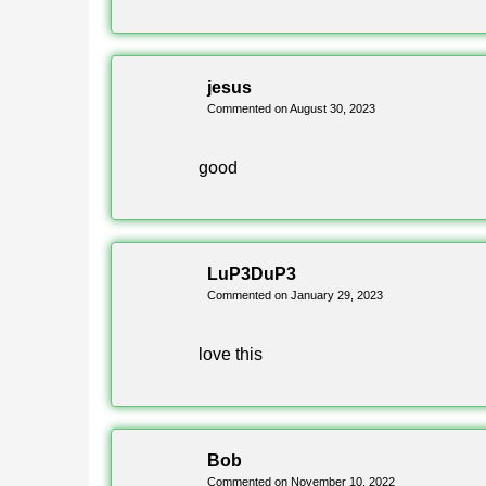
Parámetro
Versión
jesus
Commented on August 30, 2023
Plataforma
good
Formato de archivo
Género
LuP3DuP3
Máx. jugadores
Commented on January 29, 2023
Equipos
love this
Mapas incluidos
Multijugador
Bob
Commented on November 10, 2022