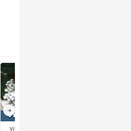
veles.
→
Village Maps for
School Map for