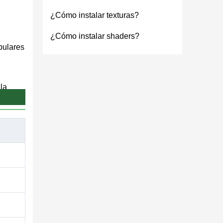
¿Cómo instalar texturas?
¿Cómo instalar shaders?
pulares
la
pieza a
odo el