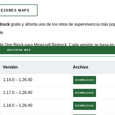
MEJORES MAPS
drock
gratis y afronta uno de los retos de supervivencia más po
te.
de One Block para Minecraft Bedrock. Cada versión se basa en 
MOSTRAR MÁS
 uno nuevo y sobrevive a lo que venga después.
n Android. No se necesitan mods — solo descarga, importa y em
Versión
Archivo
1.14.0 – 1.26.40
DOWNLOAD
k
1.17.0 – 1.26.40
DOWNLOAD
1.18.0 – 1.26.40
DOWNLOAD
 el vacío. Ese único bloque es la única fuente de recursos en t