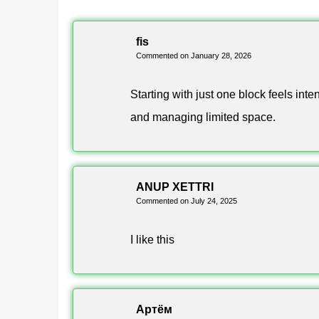
Parámetro
Versión
fis
Commented on January 28, 2026
Plataforma
Starting with just one block feels inte
Formato de archivo
and managing limited space.
Género
Fases
ANUP XETTRI
Commented on July 24, 2025
Jefe Final
I like this
Versiones incluidas
Multijugador
Артём
Modo Experimental