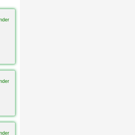
nder
nder
nder