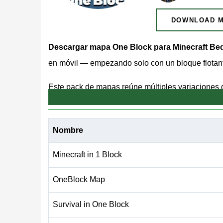
DOWNLOAD 
Descargar mapa One Block para Minecraft Be
en móvil — empezando solo con un bloque flotan
Este pack de mapas reúne múltiples variaciones 
misma mecánica central: rompe un bloque, obtén
Todas las versiones son gratuitas y funcionan e
Nombre
romper.
Minecraft in 1 Block
Cómo Funciona One Bloc
OneBlock Map
Survival in One Block
El jugador aparece sobre
un bloque flotante
sobre