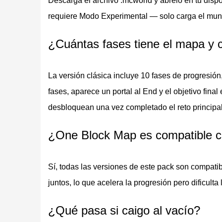
Descarga el archivo .mcworld y ábrelo en tu disp
El objetivo final es llegar al End y derrotar al
Ende
requiere Modo Experimental — solo carga el mun
isla flotante son muy costosos.
¿Cuántas fases tiene el mapa y cu
Los bloques del Nether, la lava y el terreno 
una progresión más rápida pero traen mayor p
La versión clásica incluye 10 fases de progresión
fases, aparece un portal al End y el objetivo fina
One Block Map — Inicio por Port
desbloquean una vez completado el reto principal
¿One Block Map es compatible c
Esta variación añade un cofre inicial y un portal 
cofre y luego continúan rompiendo bloques para 
Sí, todas las versiones de este pack son compati
El portal separa esta versión de la generación d
juntos, lo que acelera la progresión pero dificulta 
Survival in One Block
¿Qué pasa si caigo al vacío?