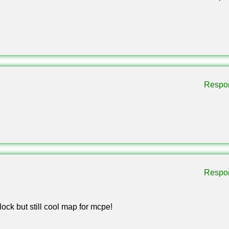
—
ión de
Mapas para Minecraft Bedrock
en mcpedl.org.
Respo
Respo
block but still cool map for mcpe!