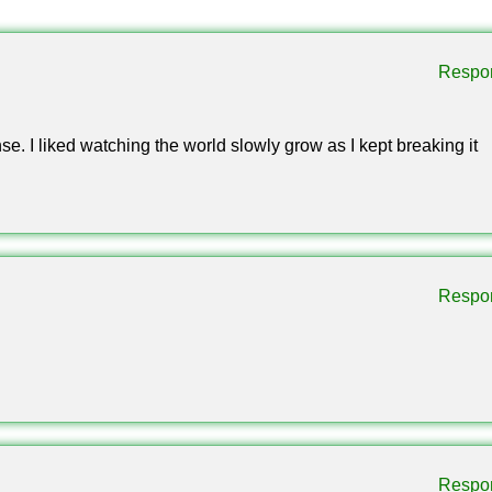
Detalles
MCPE 1.16 – 1.26
Respo
Android
nse. I liked watching the world slowly grow as I kept breaking it
.mcworld
Supervivencia / Desafío
10 + Afterphases
Respo
Ender Dragon
5 variaciones de One Block
Compatible
Respo
No requerido