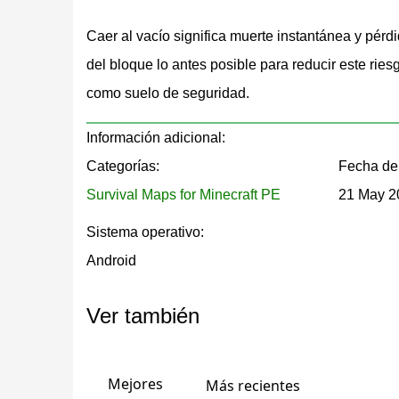
Una versión extensa basada en la expansión grad
Caer al vacío significa muerte instantánea y pér
avanzan los niveles. El progreso depende comple
del bloque lo antes posible para reducir este ries
recursos generados.
como suelo de seguridad.
1 Block Sky Survival
Información adicional:
Categorías:
Fecha de 
Esta versión sitúa el reto en lo alto del cielo, e
Survival Maps for Minecraft PE
21 May 2
y deben reunir recursos evitando caer al vacío de
Sistema operativo:
Android
El progreso se registra por el número de blo
fase.
Ver también
One Block Multipack
Mejores
Más recientes