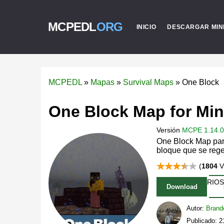
MCPEDL
ORG
INICIO
DESCARGAR MIN
MCPEDL
»
Mapas
»
Survival Maps
»
One Block
One Block Map for Min
Versión
MCPE 1.14.0 
One Block Map para
bloque que se reg
(
1804
V
8 COMENTARIOS
Download
Autor:
Brand
Publicado: 