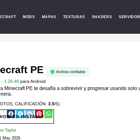
ECRAFT
MODS
MAPAS
TEXTURAS
SHADERS
SERVIDO
ecraft PE
Archivo confiable
- 1.26.40
para
Android
 Minecraft PE te desafía a sobrevivir y progresar usando solo 
enera.
OTOS, CALIFICACIÓN:
3.5
/5)
HOW TO INSTALL?
on Taylor
21 May 2026