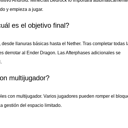
ositivo Android. Minecraft Bedrock lo importará automáticamente
r Dragon
. Prepara Eyes of Ender con antelación — los errores
do y empieza a jugar.
ál es el objetivo final?
de fuego aparecen en las fases avanzadas. Los materiales raros desblo
eligro.
, desde llanuras básicas hasta el Nether. Tras completar todas l
l es derrotar al Ender Dragon. Las Afterphases adicionales se
al
.
on multijugador?
de entrada dedicado. Los jugadores recogen los objetos iniciales
desbloquear cada siguiente etapa.
bles con multijugador. Varios jugadores pueden romper el bloqu
e mundo estándar, manteniendo la experiencia limpia y enfocada
la gestión del espacio limitado.