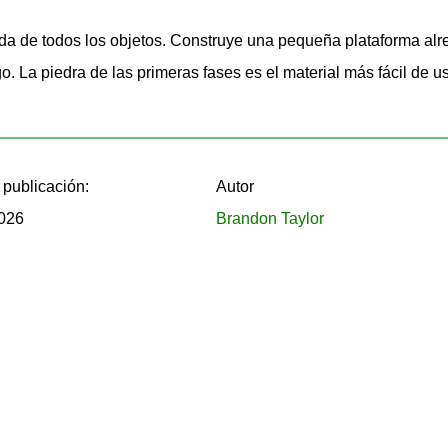
ual. El terreno y los recursos crecen lentamente a medida que
dida de todos los objetos. Construye una pequeña plataforma al
tamente de romper bloques de forma continua y gestionar bien 
go. La piedra de las primeras fases es el material más fácil de u
publicación:
Autor
ntre varias islas pequeñas. Los jugadores comienzan con un únic
026
Brandon Taylor
 abajo.
ques generados. Cada nuevo bloque cuenta para desbloquear la siguien