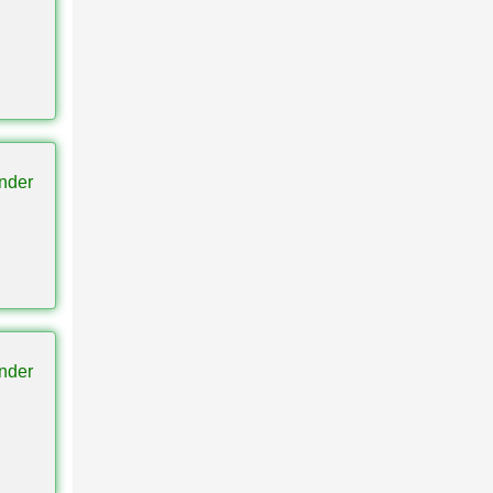
nder
nder