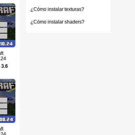
¿Cómo instalar texturas?
¿Cómo instalar shaders?
ft
.24
3.6
ft
.24