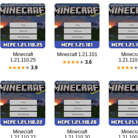
Minecraft
Minecraft 1.21.101
Minecra
1.21.110.25
1.21.110
3.6
3.9
Minecraft
Minecraft
Minecra
1.21.110.22
1.21.110.20
1.21.100