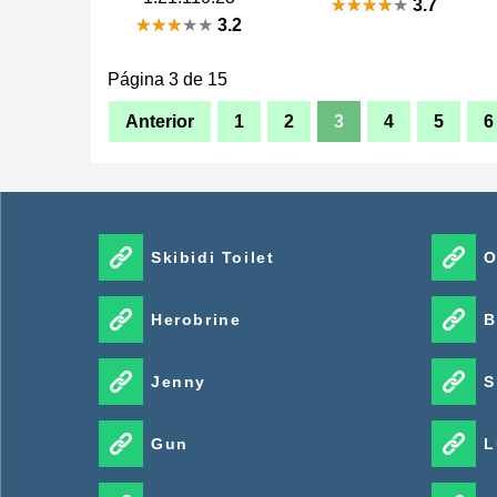
3.7
3.2
Página 3 de 15
Anterior
1
2
3
4
5
6
Skibidi Toilet
O
Herobrine
B
Jenny
S
Gun
L