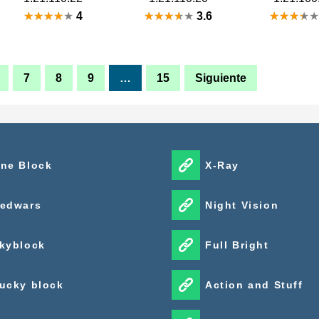
4
3.6
7
8
9
…
15
Siguiente
ne Block
X-Ray
edwars
Night Vision
kyblock
Full Bright
ucky block
Action and Stuff