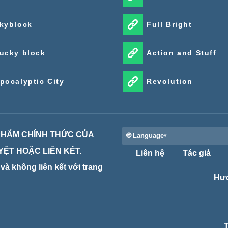
kyblock
Full Bright
ucky block
Action and Stuff
pocalyptic City
Revolution
 PHẨM CHÍNH THỨC CỦA
🌐 Language
ỆT HOẶC LIÊN KẾT.
Liên hệ
Tác giả
à không liên kết với trang
Hướ