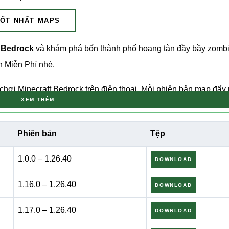
ỐT NHẤT MAPS
t Bedrock
và khám phá bốn thành phố hoang tàn đầy bầy zombie
n Miễn Phí nhé.
chơi Minecraft Bedrock trên điện thoại. Mỗi phiên bản map đẩy
XEM THÊM
àn. Các tòa nhà trống rỗng, đường phố hoang vắng, và sinh vật
 giản: sống sót đủ lâu để tìm tài nguyên và tiến sâu hơn vào th
Phiên bản
Tệp
1.0.0 – 1.26.40
DOWNLOAD
Rủ bạn bè cùng khám phá tàn tích hoặc thi đấu theo phong cách
1.16.0 – 1.26.40
DOWNLOAD
 Bạn Chinh Phục
1.17.0 – 1.26.40
DOWNLOAD