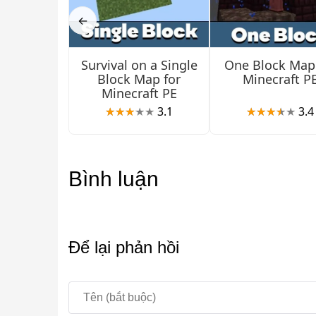
←
Download file .mcworld và nhấn vào đó trên thiết
khi tải bất kỳ phiên bản nào, hãy bật Experiment
Survival on a Single
One Block Map
Block Map for
Minecraft P
thuộc vào nó nhé.
Minecraft PE
3.1
3.4
Thông số
Chi tiết
Nền tảng
Android
Bình luận
Định dạng file
.mcworld
Thể loại
Sinh tồn / Kinh dị / 
Để lại phản hồi
Phiên bản
Apocalyptic City, Zo
Địa điểm chính
Khách sạn, Tháp Ace