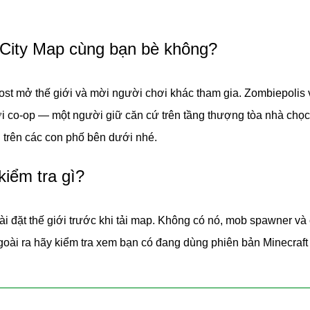
 City Map cùng bạn bè không?
 Host mở thế giới và mời người chơi khác tham gia. Zombiepolis 
 là một thành phố đầy đủ với những con đường phủ đầy cây dại, 
i co-op — một người giữ căn cứ trên tầng thượng tòa nhà chọc 
y lại. Mỗi công trình đều có câu chuyện riêng của mình.
n trên các con phố bên dưới nhé.
iểm tra gì?
c hành lang — nguy hiểm khi khám phá một mình;
h khắc thành phố này chết;
 đặt thế giới trước khi tải map. Không có nó, mob spawner và
 phá hủy và các tầng không ổn định;
Ngoài ra hãy kiểm tra xem bạn có đang dùng phiên bản Minecraft
ời sống công dân, nay hoàn toàn bị bỏ hoang;
 nhà — điểm lý tưởng để chiến đấu với các đợt zombie tràn đế