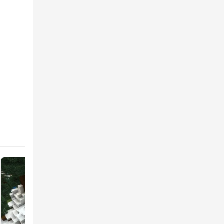
dựng
u nhé.
tiếp cận
gợi ý,