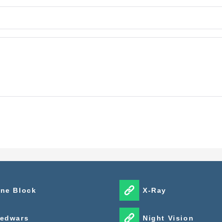
ft Bedrock
— thành phố, sinh tồn, kinh dị và phiêu lưu.
ặt map trên Android
nhé.
ne Block
X-Ray
edwars
Night Vision