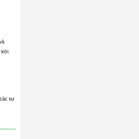
và
các tòa
trời
 các sự
n.