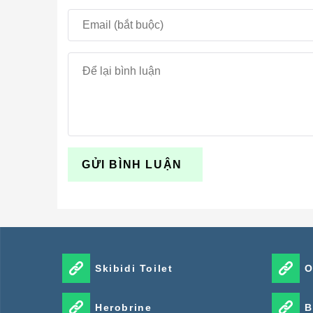
Chế độ chơi
Sinh tồn, Sáng tạo
NHIỀU NGƯỜI CHƠI
Hỗ trợ
Experimental Mode
Bắt buộc
Nhiều map miễn phí hơn tại
trang map Minecra
Hướng dẫn cài đặt đầy đủ có tại
hướng dẫn cài đ
Skibidi Toilet
O
Herobrine
B