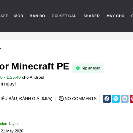
RAFT
MOD
BẢN ĐỒ
GÓI KẾT CẤU
SHADER
MÁY CHỦ
y
or Minecraft PE
Tệp an toàn
0 - 1.26.40
cho
Android
hí ngay!
IẾU BẦU, ĐÁNH GIÁ:
3.5
/5)
NO COMMENTS
ndon Taylor
: 21 May 2026