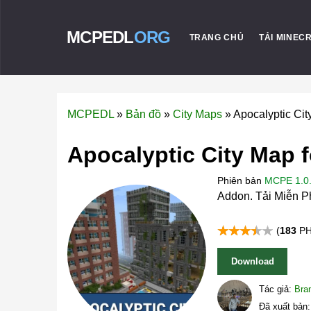
MCPEDL
ORG
TRANG CHỦ
TẢI MINEC
MCPEDL
»
Bản đồ
»
City Maps
»
Apocalyptic Cit
Apocalyptic City Map f
Phiên bản
MCPE 1.0.
Addon. Tải Miễn P
(
183
PH
Download
Tác giả:
Bra
Đã xuất bản