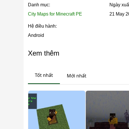
Danh mục:
Ngày xuấ
Zombiepolis không có hạn chế mod nào. Bất k
kịch bản riêng của mình trên thế giới có sẵn n
City Maps for Minecraft PE
21 May 2
Hệ điều hành:
Map hỗ trợ multiplayer cho khám phá hợp tác và 
Android
Post Apocalyptic
Xem thêm
Phiên bản này bắt đầu khác biệt. Người chơi xuất 
Tốt nhất
Mới nhất
thế giới đã bị phá hủy bên ngoài. Thành phố bên
không có hướng dẫn.
Nhiều địa điểm hoang tàn hơn có trong
bộ sưu
Hướng Dẫn Cài Đặt trên 