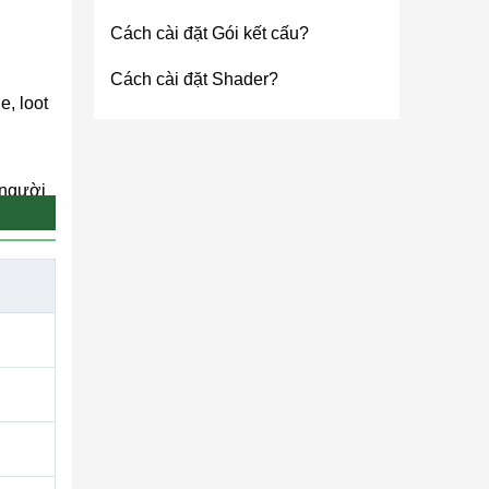
Cách cài đặt Gói kết cấu?
Cách cài đặt Shader?
, loot
 người
 duy
ành
 Hunger