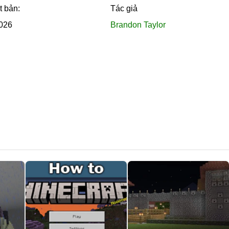
t bản:
Tác giả
ỳ addon bên thứ ba nào cũng hoạt động ở đây, người chơi có thể xây 
hé.
026
Brandon Taylor
các phiên nhập vai. Rủ cả nhóm vào và chia thành phố cho nha
hiện bên trong một boongke và phải tìm lối ra trước khi có thể 
 ngoài đã bị tàn phá bởi một thảm họa khủng khiếp — không có 
 tập city map cho Minecraft Bedrock
.
Android