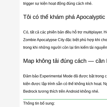
nguy hiểm.
trigger sự kiện hoạt động đúng cách nhé.
Tôi có thể khám phá Apocalyptic
Zombiepolis
Có, tất cả các phiên bản đều hỗ trợ multiplayer.
Phiên bản lớn nhất và chi tiết nhất. Zombiepolis
Zombie Apocalypse City đặc biệt phù hợp khi chơ
nhà đổ nát và
tường phủ rêu
mà thiên nhiên đã lấ
trong khi những người còn lại tìm kiếm tài nguyê
Các địa điểm quan trọng trên map:
Map không tải đúng cách — cần k
Khách sạn bỏ hoang ẩn chứa bí mật trong cá
Tháp Ace, nơi kim đồng hồ đứng yên từ khoản
Đảm bảo Experimental Mode đã được bật trong cài
tòa nhà chọc trời đang sụp đổ với tầng hầm bị
kiện được lập trình sẵn có thể không kích hoạt. 
Tòa thị chính trống rỗng, từng là trung tâm đ
Bedrock tương thích trên Android không nhé.
quảng trường trung tâm bao quanh bởi các tòa
Thông tin bổ sung: