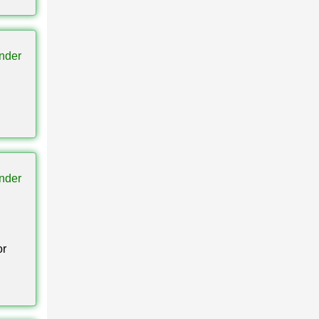
ar más
tory
nder
os en
sto
nder
or
os
 de