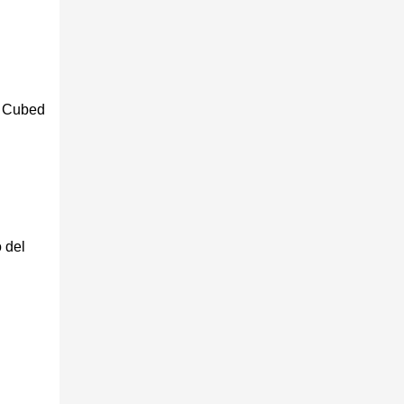
y
s Cubed
o
aves
 del
s de
ne y