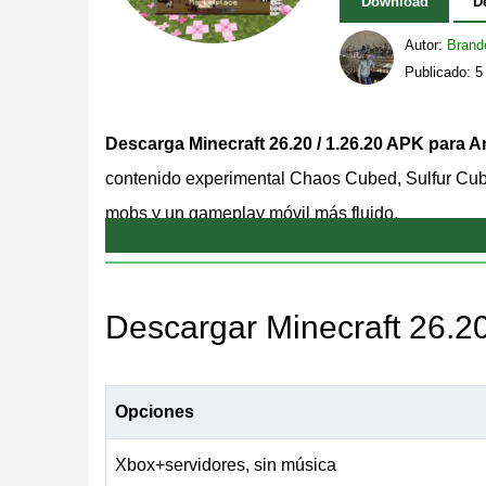
Download
D
Autor:
Brand
Publicado: 
Descarga Minecraft 26.20 / 1.26.20 APK para A
contenido experimental Chaos Cubed, Sulfur Cub
mobs y un gameplay móvil más fluido.
Esta versión es la build principal de Minecraft 
actual de Android con mejoras de accesibilidad,
Descargar Minecraft 26.20
un gran conjunto de correcciones prácticas.
Los jugadores también pueden usar la página pri
Opciones
pero esta página se centra en la release estable 2
Xbox+servidores, sin música