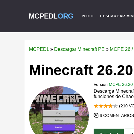
MCPEDL
ORG
INICIO
DESCARGAR MIN
MCPEDL
»
Descargar Minecraft PE
»
MCPE 26 / 
Minecraft 26.2
Versión
MCPE 26.20
Descarga Minecraft
funciones de Chao
(
210
VO
6 COMENTARIOS