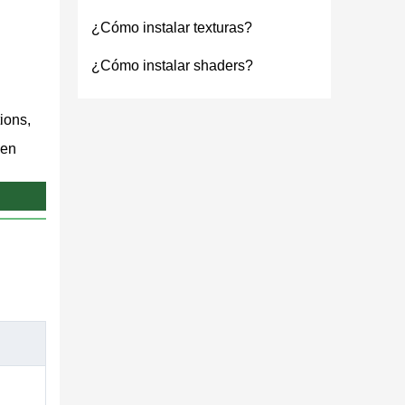
¿Cómo instalar texturas?
¿Cómo instalar shaders?
ions,
 en
ción
ealms y
Android,