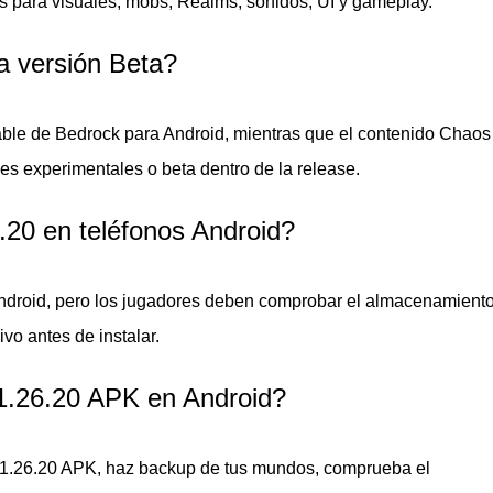
s para visuales, mobs, Realms, sonidos, UI y gameplay.
a versión Beta?
lidad con opciones ajustables de sonido, posición en pantalla 
table de Bedrock para Android, mientras que el contenido Chao
irección Chaos Cubed con movimiento inusual y comportamient
es experimentales o beta dentro de la release.
.20 en teléfonos Android?
del Overworld que ayudan a los jugadores a encontrar Sulfur C
 Android, pero los jugadores deben comprobar el almacenamiento
iscinas calientes burbujeantes, columnas de burbujas y efecto
ivo antes de instalar.
 1.26.20 APK en Android?
actualizada con roles de admin, action logs, story feed, timeli
ón.
 / 1.26.20 APK, haz backup de tus mundos, comprueba el