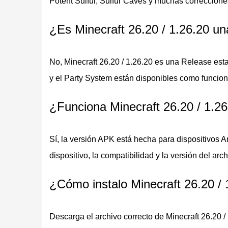
Potent Sulfur, Sulfur Caves y muchas correccione
¿Es Minecraft 26.20 / 1.26.20 un
Nueva función de accesibi
Closed Captions
duración.
No, Minecraft 26.20 / 1.26.20 es una Release es
Mob experimental de la d
y el Party System están disponibles como funcion
Sulfur Cubes
basado en bloques.
¿Funciona Minecraft 26.20 / 1.26
Charcos en la superficie 
Sulfur Springs
bajo tierra.
Sí, la versión APK está hecha para dispositivos
Nuevo bloque para crear p
dispositivo, la compatibilidad y la versión del arch
Potent Sulfur
gas nocivo.
¿Cómo instalo Minecraft 26.20 /
Zona de gestión de Realms 
Realm Hub
herramientas de suscripci
Descarga el archivo correcto de Minecraft 26.20