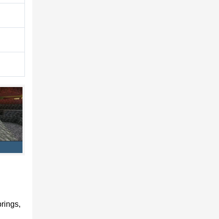
ang
e audio
ia, la
 en un
vés
rings,