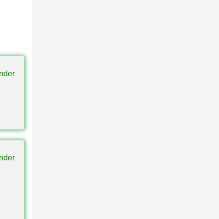
de una
ra
nder
ción,
en
as y
nder