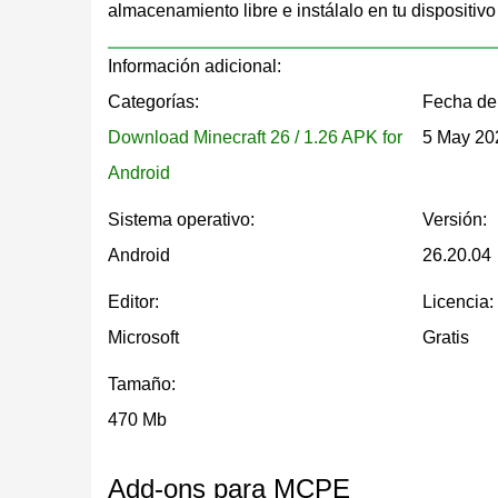
Correcciones de
Arreglos en knockback, m
almacenamiento libre e instálalo en tu dispositiv
gameplay
y visuales.
Información adicional:
Categorías:
Fecha de 
Closed Captions en Minec
Download Minecraft 26 / 1.26 APK for
5 May 20
Android
Los Closed Captions hacen Minecraft 26.20 más c
Sistema operativo:
Versión:
información relacionada con el sonido directamen
Android
26.20.04
pasarse por alto sin audio. Esto es especialmente
Editor:
Licencia:
La función se puede ajustar por tipo de sonido, p
Microsoft
Gratis
control sobre cuánta información aparece durante
Tamaño:
pantallas pequeñas en lugar de llenar la pantalla
470 Mb
Contenido experimental 
Add-ons para MCPE