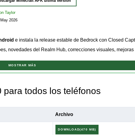
escargar Minecraft APK última versión
on Taylor
5 May 2026
ndroid
e instala la release estable de Bedrock con Closed Capt
es, novedades del Realm Hub, correcciones visuales, mejoras
MOSTRAR MÁS
Bedrock 26.20 Release para jugadores que quieren una actualiza
 nuevas funciones experimentales, mejores herramientas para R
 para todos los teléfonos
ncipal de
download Minecraft APK
para revisar otras builds de 
Archivo
6.20 / 1.26.20.
DOWNLOAD(470 MB)