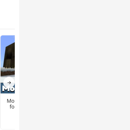
lfur
tinta a
e
res a
r y
→
Mo Creatures Mod
Jenny 2 (Remake)
for Minecraft PE
Mod for Minecraft
PE
3.2
3.3