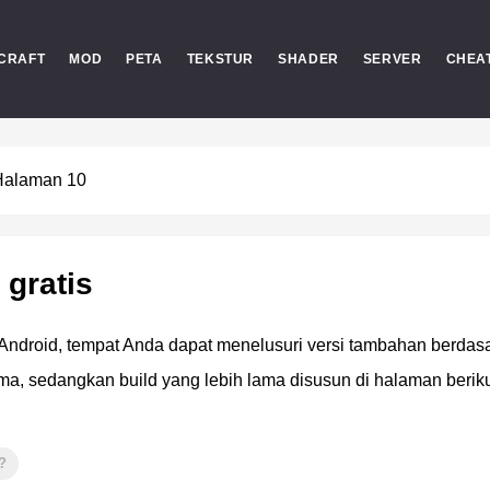
CRAFT
MOD
PETA
TEKSTUR
SHADER
SERVER
CHEA
Halaman 10
 gratis
Android, tempat Anda dapat menelusuri versi tambahan berdas
rtama, sedangkan build yang lebih lama disusun di halaman berik
?