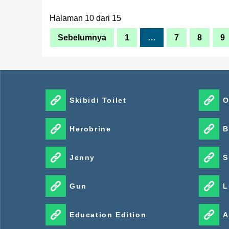
Halaman 10 dari 15
Sebelumnya
1
…
7
8
9
Skibidi Toilet
O
Herobrine
B
Jenny
S
Gun
L
Education Edition
A