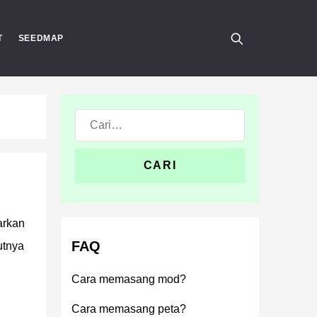
T
SEEDMAP
Cari:
arkan
FAQ
utnya
Cara memasang mod?
Cara memasang peta?