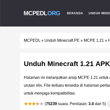
MCPEDL
ORG
BERANDA
UNDUH MINE
MCPEDL
»
Unduh Minecraft PE
»
MCPE 1.21
»
Unduh Minecraft 1.21 APK
Halaman ini melanjutkan arsip MCPE 1.21 untuk 
urutan rilis. File terbaru tersedia di halaman pe
untuk menjaga kompatibilitas.
(
75239
suara. Penilaian:
3.4
dari 5)