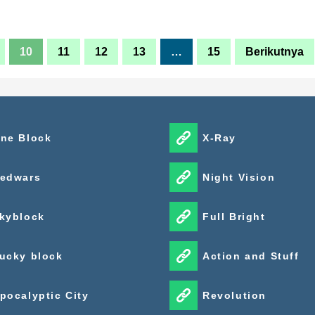
10
11
12
13
…
15
Berikutnya
ne Block
X-Ray
edwars
Night Vision
kyblock
Full Bright
ucky block
Action and Stuff
pocalyptic City
Revolution