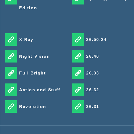
Edition
X-Ray
26.50.24
Night Vision
26.40
Full Bright
26.33
Action and Stuff
26.32
Revolution
26.31