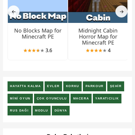
←
→
No Blocks Map for
Midnight Cabin
Minecraft PE
Horror Map for
Minecraft PE
3.6
4
HAYATTA KALMA
EVLER
KORKU
PARKOUR
ŞEHİR
MİNİ OYUN
ÇOK OYUNCULU
MACERA
YARATICILIK
RUS DAĞI
MODLU
DÜNYA