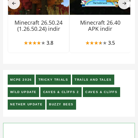
←
→
Minecraft 26.50.24
Minecraft 26.40
(1.26.50.24) indir
APK indir
3.8
3.5
MCPE 2026
TRICKY TRIALS
TRAILS AND TALES
WILD UPDATE
CAVES & CLIFFS 2
CAVES & CLIFFS
NETHER UPDATE
BUZZY BEES