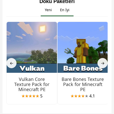
Doku Paketleri
Yeni
En İyi
←
→
Vulkan Core
Bare Bones Texture
Texture Pack for
Pack for Minecraft
Minecraft PE
PE
5
4.1