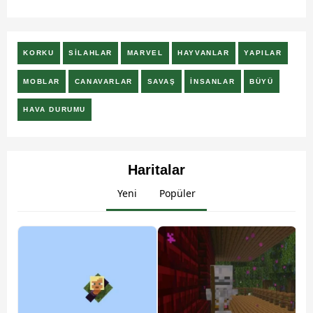
KORKU
SİLAHLAR
MARVEL
HAYVANLAR
YAPILAR
MOBLAR
CANAVARLAR
SAVAŞ
İNSANLAR
BÜYÜ
HAVA DURUMU
Haritalar
Yeni
Popüler