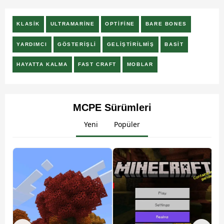
KLASİK
ULTRAMARINE
OPTIFINE
BARE BONES
YARDIMCI
GÖSTERİŞLİ
GELİŞTİRİLMİŞ
BASİT
HAYATTA KALMA
FAST CRAFT
MOBLAR
MCPE Sürümleri
Yeni
Popüler